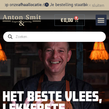
ze
afhaallocatie
.
Je bestelling staat
binnen 24 uur
klaar.
sluiten
0
€
0,00
Het beste vlees,
lekkerste